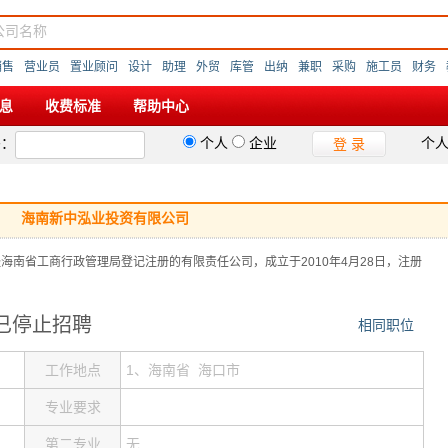
销售
营业员
置业顾问
设计
助理
外贸
库管
出纳
兼职
采购
施工员
财务
息
收费标准
帮助中心
码：
个人
企业
个
登 录
海南新中泓业投资有限公司
海南省工商行政管理局登记注册的有限责任公司，成立于2010年4月28日，注册
已停止招聘
相同职位
工作地点
1、海南省 海口市
专业要求
第二专业
无