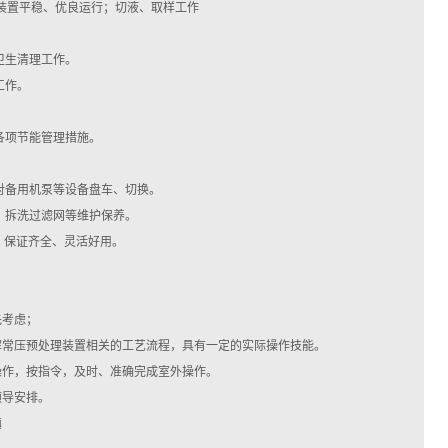
装置平稳、优良运行；切液、取样工作
卫生清理工作。
工作。
各项节能管理措施。
对备用机泵等设备盘车、切换。
，拆洗过滤网等维护保养。
，保证齐全、灵活好用。
先考虑；
解常压预处理装置相关的工艺流程，具有一定的实际操作技能。
操作，按指令，及时、准确完成室外操作。
领导安排。
镇