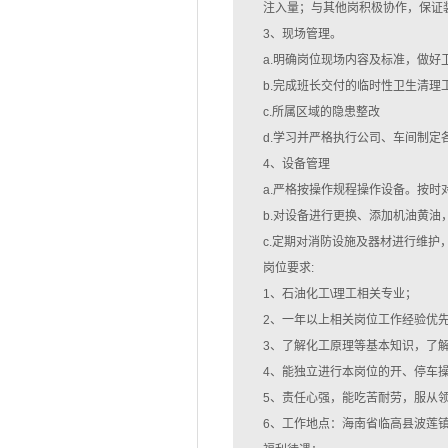
注入量；与其他岗积极协作，保证
3、现场管理。
a.明确岗位现场内容及标准，做好
b.完成班长交付的临时性卫生清理
c.所属区域的隐患整改
d.学习并严格执行公司、车间制定
4、设备管理
a.严格按操作规程操作设备。按时
b.对设备进行更换、添加机油黄油
c.定期对消防设施及器材进行维护
岗位要求:
1、石油化工\理工相关专业；
2、一年以上相关岗位工作经验优
3、了解化工原理等基本知识，了
4、能独立进行本岗位的开、停车
5、责任心强，能吃苦耐劳，服从
6、工作地点：海南省临高县波莲