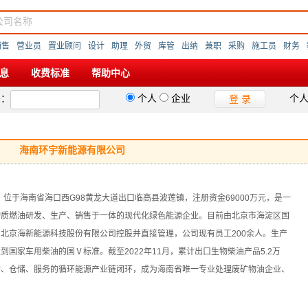
销售
营业员
置业顾问
设计
助理
外贸
库管
出纳
兼职
采购
施工员
财务
息
收费标准
帮助中心
码：
个人
企业
个
登 录
海南环宇新能源有限公司
，位于海南省海口西G98黄龙大道出口临高县波莲镇，注册资金69000万元，是一
物质燃油研发、生产、销售于一体的现代化绿色能源企业。目前由北京市海淀区国
北京海新能源科技股份有限公司控股并直接管理，公司现有员工200余人。生产
国家车用柴油的国Ⅴ标准。截至2022年11月，累计出口生物柴油产品5.2万
输、仓储、服务的循环能源产业链闭环，成为海南省唯一专业处理废矿物油企业、