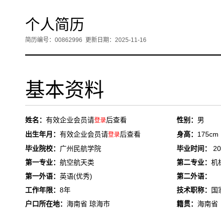
个人简历
简历编号：00862996
更新日期：2025-11-16
基本资料
姓名：
有效企业会员请
后查看
性别：
男
登录
出生年月：
有效企业会员请
后查看
身高：
175cm
登录
毕业院校：
广州民航学院
毕业时间：
20
第一专业：
航空航天类
第二专业：
机
第一外语：
英语(优秀)
第二外语：
工作年限：
8年
技术职称：
国
户口所在地：
海南省 琼海市
籍贯：
海南省