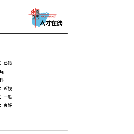
：
已婚
kg
科
：
近视
：
一般
：
良好