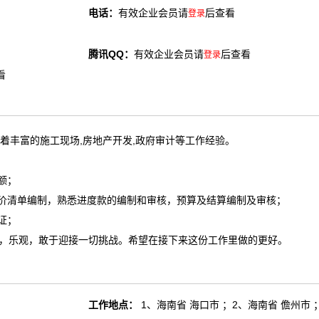
电话：
有效企业会员请
后查看
登录
腾讯QQ：
有效企业会员请
后查看
登录
看
着丰富的施工现场,房地产开发,政府审计等工作经验。
额；
场价清单编制，熟悉进度款的编制和审核，预算及结算编制及审核；
证；
，乐观，敢于迎接一切挑战。希望在接下来这份工作里做的更好。
工作地点：
1、海南省 海口市 ；2、海南省 儋州市 