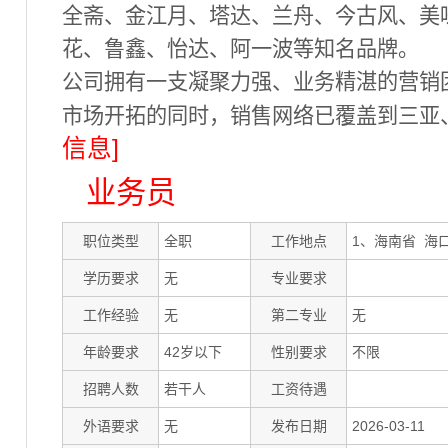
全斋、金江月、塔达、兰舟、今古风、美
花、鲁鑫、怡达、阿一波等知名品牌。
公司拥有一支凝聚力强、业务精湛的营销
市场开拓的同时，销售网络已覆盖到三亚
信息]
业务员
职位类型
全职
工作地点
1、海南省 海
学历要求
无
专业要求
工作经验
无
第二专业
无
年龄要求
42岁以下
性别要求
不限
招聘人数
若干人
工资待遇
外语要求
无
发布日期
2026-03-11