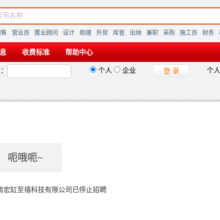
销售
营业员
置业顾问
设计
助理
外贸
库管
出纳
兼职
采购
施工员
财务
息
收费标准
帮助中心
码：
个人
企业
个
登 录
呃哦呃~
南宏缸至禧科技有限公司已停止招聘